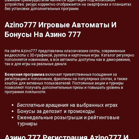
Важным преимуществом является адаптация под мобильные
устройства: ресурс корректно отображается на смартфонах и планшетах
без установки дополнительных программ.
Azino777 Игровые Автоматы И
Бонусы На Азино 777
На сайте Azino777 представлены классические слоты, современные
видеослоты с 3D‑графикой, рулетка и карточные игры. Каталог регулярно
пополняется новинками, а все автоматы доступны как в демо‑режиме,
так и для игры на реальные деньги.
Бонусная программа
включает приветственные поощрения за
регистрацию и пополнение, фриспины на популярных слотах, а также
кэшбэк для активных пользователей. Постоянные акции и турниры
позволяют получать дополнительные призы и повышать уровень в
программе лояльности.
Бесплатные вращения
на выбранных играх
Бонусы за депозит и промокоды
Еженедельные розыгрыши и рейтинговые
турниры
Азино 777 Регистрация Azino777 И