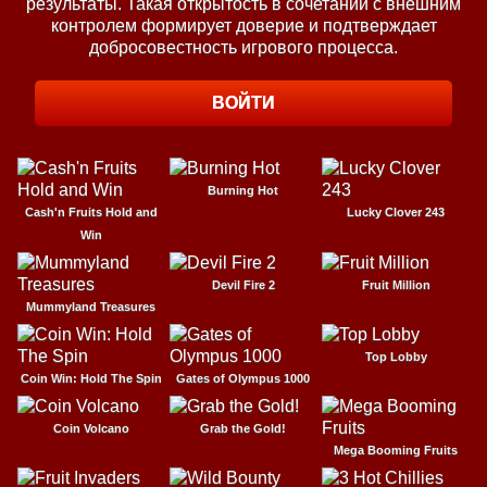
результаты. Такая открытость в сочетании с внешним
контролем формирует доверие и подтверждает
добросовестность игрового процесса.
ВОЙТИ
Burning Hot
Cash'n Fruits Hold and
Lucky Clover 243
Win
Devil Fire 2
Fruit Million
Mummyland Treasures
Top Lobby
Coin Win: Hold The Spin
Gates of Olympus 1000
Coin Volcano
Grab the Gold!
Mega Booming Fruits